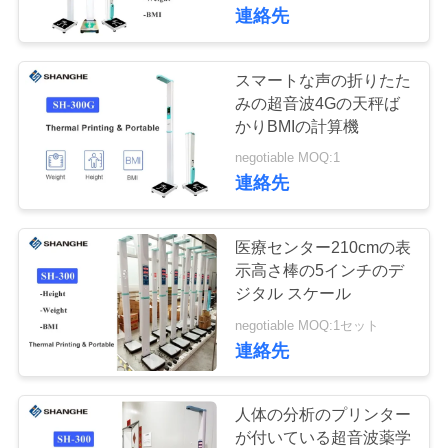
連絡先
VR
シ
スマートな声の折りたた
38
ョ
みの超音波4Gの天秤ば
bmiの重量のスケー
かりBMIの計算機
ー
negotiable MOQ:1
ル
連絡先
わ
た
医療センター210cmの表
示高さ棒の5インチのデ
し
ジタル スケール
80
た
negotiable MOQ:1セット
硬貨によって作動
連絡先
ち
させる天秤ばかり
に
人体の分析のプリンター
が付いている超音波薬学