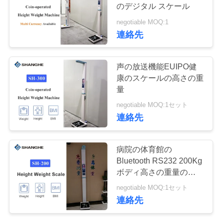
つ
のデジタル スケール
い
negotiable MOQ:1
79
連絡先
て
ボディ構成検光子の
声の放送機能EUIPO健
スケール
工
康のスケールの高さの重
量
場
negotiable MOQ:1セット
ツ
連絡先
ア
83
病院の体育館の
ー
高さの重量BMIの血
Bluetooth RS232 200Kg
ボディ高さの重量のスケ
圧機械
ール
品
negotiable MOQ:1セット
連絡先
質