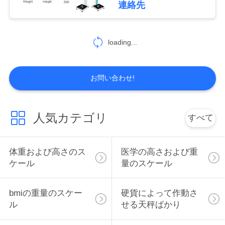
連絡先
を
26
Bluetoothスマート
求
loading...
め
なBMIのスケール
て
お問い合わせ!
く
だ
人気カテゴリ
すべて
29
さ
電子高さおよび重量
い
体重および高さのス
医学の高さおよび重
ケール
量のスケール
機械
VR
bmiの重量のスケー
硬貨によって作動さ
ル
せる天秤ばかり
地