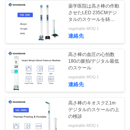
管
薬学医院は高さ棒の作動
させたLED 235CMデジ
36
理
タルのスケールを鋳造す
超音波高さおよび重
る
negotiable MOQ:1
連
連絡先
量機械
絡
高さ棒の血圧の心拍数
く
180の脈拍/デジタル最低
のスケール
だ
18
negotiable MOQ:1
さ
連絡先
マッサージのベッ
い
ド
高さ棒のキオスク2.1m
デジタルのスケールの上
引
の検診
金
negotiable MOQ:1