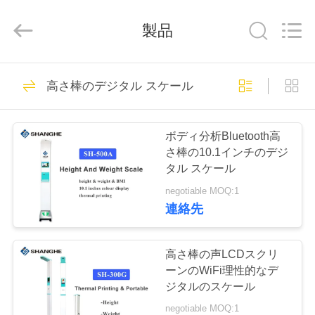
supplier.
Copyright
©
製品
2019
-
2026
Zhengzhou
shanghe
家
219
electronic
technology
高さ棒のデジタル スケール
co.
体重および高さの
LTD.
へ
All
Rights
Reserved.
スケール
ボディ分析Bluetooth高
製
さ棒の10.1インチのデジ
タル スケール
品
negotiable MOQ:1
連絡先
65
ビ
医学の高さおよび
デ
高さ棒の声LCDスクリ
ーンのWiFi理性的なデ
重量のスケール
オ
ジタルのスケール
negotiable MOQ:1