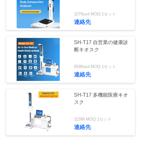
つ
い
1079usd MOQ:1セット
79
連絡先
て
ボディ構成検光子の
SH-T17 自営業の健康診
スケール
工
断キオスク
場
6590usd MOQ:1セット
ツ
連絡先
ア
83
SH-T17 多機能医療キオ
ー
高さの重量BMIの血
スク
圧機械
品
11399 MOQ:1セット
連絡先
質