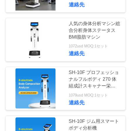
分析
連絡先
VR
シ
人気の身体分析マシン総
38
ョ
合分析身体ステータス
bmiの重量のスケー
BMI脂肪マシン
ー
1072usd MOQ:1セット
ル
連絡先
わ
た
SH-10F プロフェッショ
ナルフルボディ 270 体
し
組成計スキャナー栄養士
80
マシン
た
1079usd MOQ:1セット
硬貨によって作動
連絡先
ち
させる天秤ばかり
に
SH-10F ジム用スマート
ボディ分析機