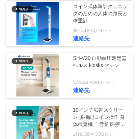
管
コイン式体重計クリニッ
クのための人体の身長と
36
理
体重計
超音波高さおよび重
459usd MOQ:1セット
連
連絡先
量機械
絡
SH-V20 自動血圧測定器
く
ヘルス kiosks マシン
だ
18
1399usd MOQ:1セット
さ
連絡先
マッサージのベッ
い
ド
19インチ広告スクリー
ン 多機能コイン操作 身
引
体検査機 自営業 医療検
査キオスク
金
1419USD MOQ:1セット