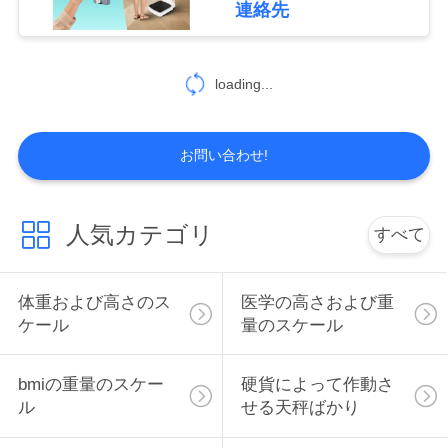
連絡先
を
26
Bluetoothスマート
求
loading...
め
なBMIのスケール
て
お問い合わせ!
く
だ
人気カテゴリ
すべて
29
さ
電子高さおよび重量
い
体重および高さのス
医学の高さおよび重
ケール
量のスケール
機械
VR
bmiの重量のスケー
硬貨によって作動さ
ル
せる天秤ばかり
地