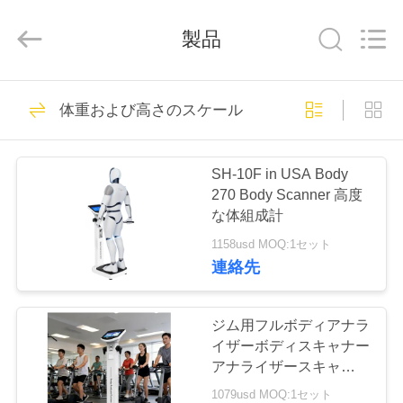
supplier.
Copyright
©
製品
2019
-
2026
Zhengzhou
shanghe
家
219
electronic
technology
体重および高さのスケール
co.
体重および高さの
LTD.
へ
All
Rights
Reserved.
スケール
SH-10F in USA Body
製
270 Body Scanner 高度
な体組成計
品
1158usd MOQ:1セット
連絡先
65
ビ
医学の高さおよび
デ
ジム用フルボディアナラ
イザーボディスキャナー
重量のスケール
オ
アナライザースキャナー
マシン人体組成測定脂肪
1079usd MOQ:1セット