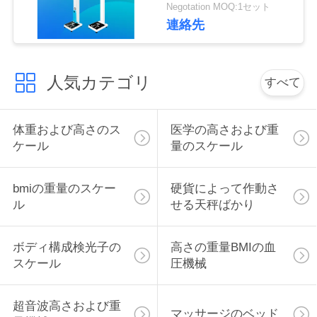
管
Negotation MOQ:1セット
連絡先
理
人気カテゴリ
すべて
連
絡
体重および高さのス
医学の高さおよび重
く
ケール
量のスケール
だ
bmiの重量のスケー
硬貨によって作動さ
さ
ル
せる天秤ばかり
い
ボディ構成検光子の
高さの重量BMIの血
スケール
圧機械
引
金
超音波高さおよび重
マッサージのベッド