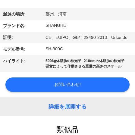
VR
起源の場所:
鄭州、河南
シ
SHANGHE
ブランド名:
ョ
証明:
CE、EUIPO、GB/T 29490-2013、Urkunde
ー
SH-900G
モデル番号:
,
,
ハイライト:
500kg体脂肪の検光子
210cmの体脂肪の検光子
わ
硬貨によって作動させる重量の高さのスケール
た
お問い合わせ!
し
た
詳細を展開する
ち
に
類似品