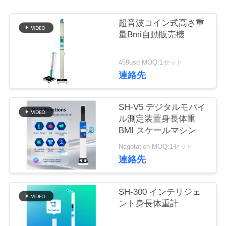
つ
い
超音波コイン式高さ重
量Bmi自動販売機
て
459usd MOQ:1セット
連絡先
工
場
SH-V5 デジタルモバイ
ツ
ル測定装置身長体重
BMI スケールマシン
ア
Negotation MOQ:1セット
ー
連絡先
品
SH-300 インテリジェ
ント身長体重計
質