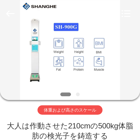
supplier.
Copyright
©
2019
-
2026
Zhengzhou
shanghe
家
electronic
technology
co.
LTD.
へ
All
Rights
Reserved.
製
品
ビ
体重および高さのスケール
デ
大人は作動させた210cmの500kg体脂
オ
肪の検光子を鋳造する