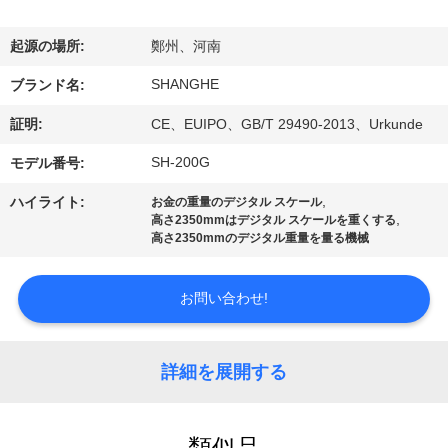
VR
起源の場所:
鄭州、河南
シ
SHANGHE
ブランド名:
ョ
証明:
CE、EUIPO、GB/T 29490-2013、Urkunde
ー
SH-200G
モデル番号:
,
ハイライト:
お金の重量のデジタル スケール
わ
,
高さ2350mmはデジタル スケールを重くする
高さ2350mmのデジタル重量を量る機械
た
し
お問い合わせ!
た
ち
詳細を展開する
に
類似品