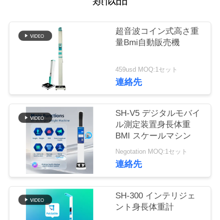
つ
い
超音波コイン式高さ重
て
量Bmi自動販売機
459usd MOQ:1セット
工
連絡先
場
ツ
SH-V5 デジタルモバイ
ル測定装置身長体重
ア
BMI スケールマシン
ー
Negotation MOQ:1セット
連絡先
品
SH-300 インテリジェ
質
ント身長体重計