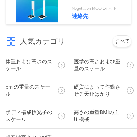
管
Negotation MOQ:1セット
理
連絡先
連
人気カテゴリ
すべて
絡
く
体重および高さのス
医学の高さおよび重
ケール
量のスケール
だ
さ
bmiの重量のスケー
硬貨によって作動さ
ル
せる天秤ばかり
い
ボディ構成検光子の
高さの重量BMIの血
引
スケール
圧機械
金