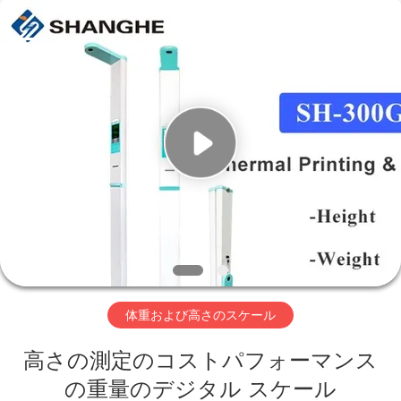
supplier.
Copyright
©
2019
-
2026
Zhengzhou
shanghe
家
electronic
technology
co.
LTD.
へ
All
Rights
Reserved.
製
品
ビ
体重および高さのスケール
デ
高さの測定のコストパフォーマンス
オ
の重量のデジタル スケール