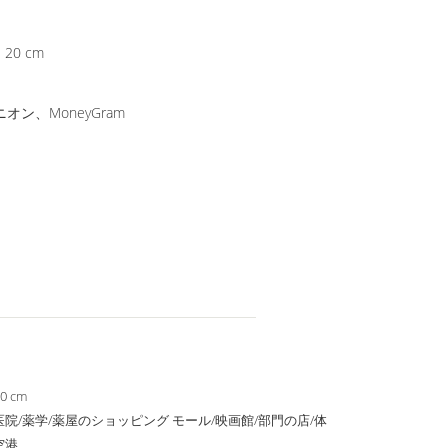
* 20 cm
オン、MoneyGram
10 cm
医院/薬学/薬屋のショッピング モール/映画館/部門の店/体
空港