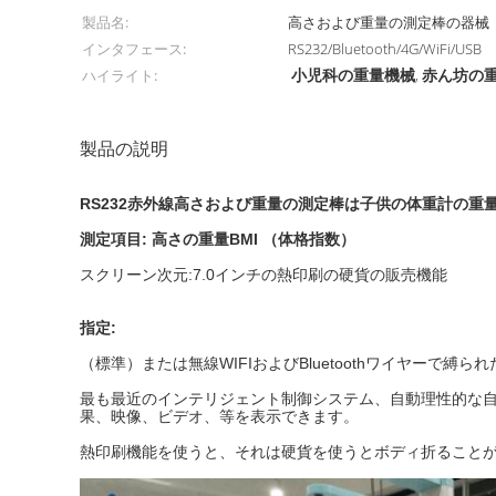
製品名:
高さおよび重量の測定棒の器械
インタフェース:
RS232/Bluetooth/4G/WiFi/USB
小児科の重量機械
赤ん坊の
ハイライト:
,
製品の説明
RS232赤外線高さおよび重量の測定棒は子供の体重計の重
測定項目: 高さの重量BMI （体格指数）
スクリーン次元:7.0インチの熱印刷の硬貨の販売機能
指定:
（標準）または無線WIFIおよびBluetoothワイヤーで
最も最近のインテリジェント制御システム、自動理性的な自己
果、映像、ビデオ、等を表示できます。
熱印刷機能を使うと、それは硬貨を使うとボディ折ること