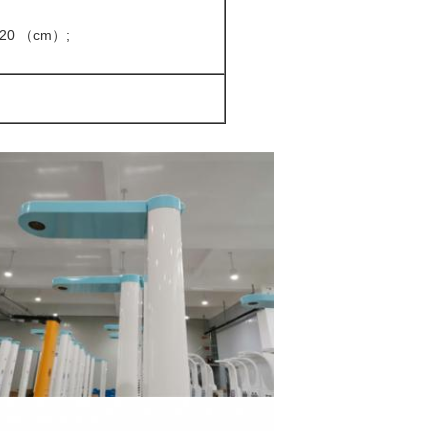
*20 （cm）;