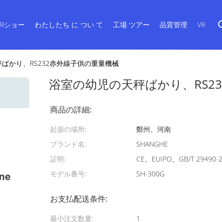
VRショー
わたしたち に つい て
工場 ツアー
品質管理
VR
ばかり、RS232赤外線子供の重量機械
浴室の幼児の天秤ばかり、RS2
商品の詳細:
起源の場所:
鄭州、河南
ブランド名:
SHANGHE
証明:
CE、EUIPO、GB/T 29490-
モデル番号:
SH-300G
お支払配送条件:
最小注文数量:
1