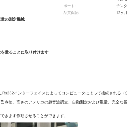
ポート:
チン
品質保証:
12ヶ
重量の測定機械
量を量ることに取り付けます
縛られたRs232インターフェイスによってコンピュータによって接続される
点検。高さのアメリカの超音波調査、自動測定および重量、完全な視野角
ができます作動させることができます。