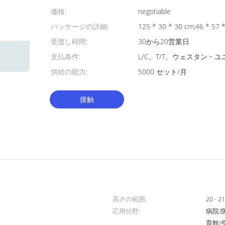
価格:
negotiable
パッケージの詳細:
125 * 30 * 30 cm;46 * 57 
受渡し時間:
30から20営業日
支払条件:
L/C、T/T、ウェスタン・ユニ
供給の能力:
5000 セット/月
接触
高さの範囲:
20 - 2
応用分野:
病院/
育館/