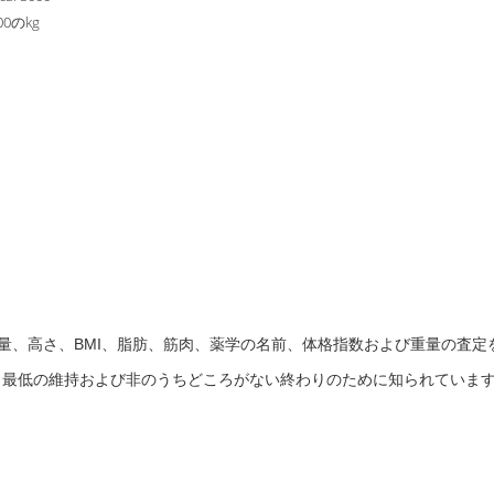
500のkg
て重量、高さ、BMI、脂肪、筋肉、薬学の名前、体格指数および重量の
最低の維持および非のうちどころがない終わりのために知られています