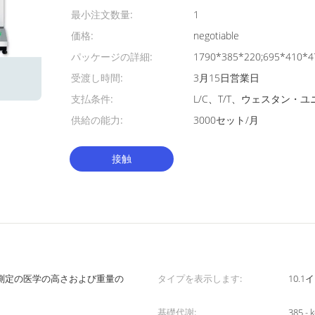
最小注文数量:
1
価格:
negotiable
パッケージの詳細:
1790*385*220;695*410
受渡し時間:
3月15日営業日
支払条件:
L/C、T/T、ウェスタン・ユニ
供給の能力:
3000セット/月
接触
測定の医学の高さおよび重量の
タイプを表示します:
10.
基礎代謝:
385 - 