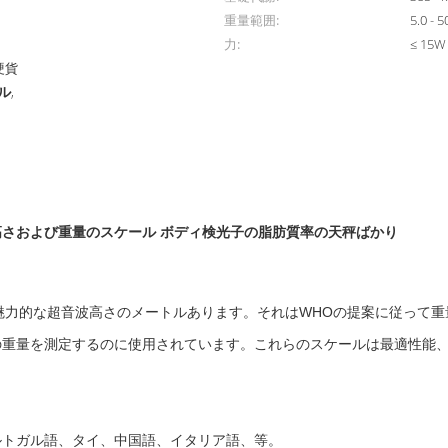
重量範囲:
5.0 - 
力:
≤ 15W
硬貨
ル
,
さおよび重量のスケール ボディ検光子の脂肪質率の天秤ばかり

新しく魅力的な超音波高さのメートルあります。それはWHOの提案に従っ
重量を測定するのに使用されています。これらのスケールは最適性能、
トガル語、タイ、中国語、イタリア語、等。
