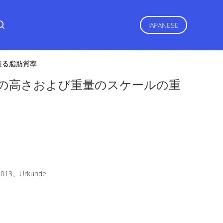
JAPANESE
量る脂肪質率
の高さおよび重量のスケールの重
2013、Urkunde