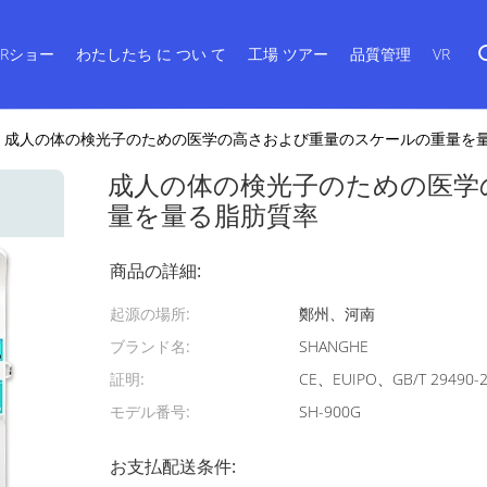
VRショー
わたしたち に つい て
工場 ツアー
品質管理
VR
成人の体の検光子のための医学の高さおよび重量のスケールの重量を
成人の体の検光子のための医学
量を量る脂肪質率
商品の詳細:
起源の場所:
鄭州、河南
ブランド名:
SHANGHE
証明:
CE、EUIPO、GB/T 29490-
モデル番号:
SH-900G
お支払配送条件: