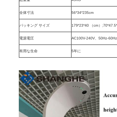
全体寸法
56*34*235cm
パッキング サイズ
179*23*40 （cm）;70*47.
電源電圧
AC100V-240V、50Hz-60Hz
有用な生命
5年に