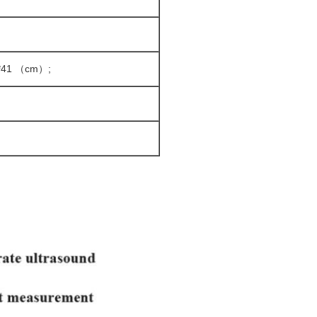
5*41 （cm）;