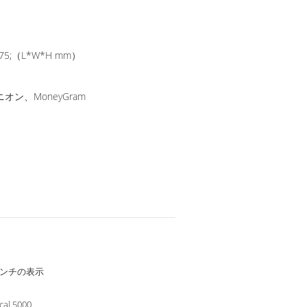
*475;（L*W*H mm）
オン、MoneyGram
1インチの表示
kcal 5000