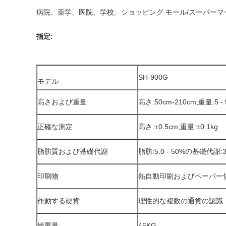
病院、薬学、医院、学校、ショッピング モール/スーパー
SH-900G
モデル
高さおよび重量
高さ:50cm-210cm;重量:5 - 
正確な測定
高さ:±0.5cm;重量:±0.1kg
脂肪質および基礎代謝
脂肪:5.0 - 50%の基礎代謝:385
印刷物
熱自動印刷およびペーパー
作動する硬貨
理性的な複数の通貨の認識
総重量
45KG