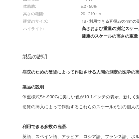
体脂肪:
5.0 - 50%
高さの範囲:
20 - 210 cm
硬貨のサイズ:
18 - 利用できる直径29のmmの
高さおよび重量の測定スケー
ハイライト:
健康のスケールの高さの重量
製品の説明
病院のための硬貨によって作動させる人間の測定の医学の高
製品の説明

体重様式SH-900Gに美しい色が10.1インチの表示、
硬貨の挿入によって作動するこれらのスケールが別の個人の
利用できる多数の言語:

英語、スペイン語、アラビア、ロシア語、フランス語、ポル