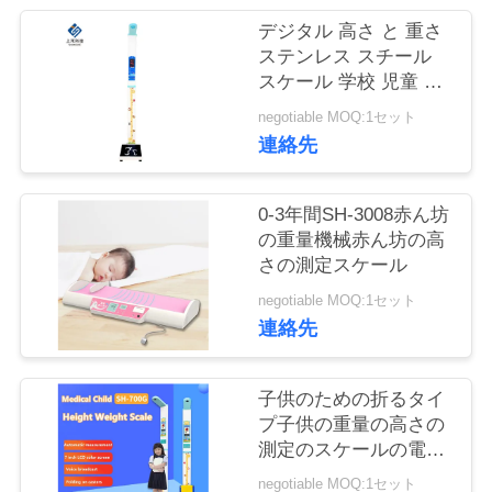
つ
デジタル 高さ と 重さ
い
ステンレス スチール
スケール 学校 児童 向
て
け
negotiable MOQ:1セット
連絡先
工
場
0-3年間SH-3008赤ん坊
の重量機械赤ん坊の高
ツ
さの測定スケール
ア
negotiable MOQ:1セット
連絡先
ー
子供のための折るタイ
品
プ子供の重量の高さの
測定のスケールの電子
質
スケール
negotiable MOQ:1セット