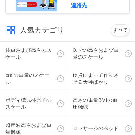
管
連絡先
理
人気カテゴリ
すべて
連
絡
体重および高さのス
医学の高さおよび重
ケール
量のスケール
く
だ
bmiの重量のスケー
硬貨によって作動さ
ル
せる天秤ばかり
さ
い
ボディ構成検光子の
高さの重量BMIの血
スケール
圧機械
引
超音波高さおよび重
マッサージのベッド
金
量機械