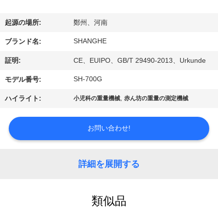
VR
起源の場所:
鄭州、河南
シ
SHANGHE
ブランド名:
ョ
証明:
CE、EUIPO、GB/T 29490-2013、Urkunde
ー
SH-700G
モデル番号:
,
ハイライト:
小児科の重量機械
赤ん坊の重量の測定機械
わ
た
お問い合わせ!
し
た
詳細を展開する
ち
に
類似品