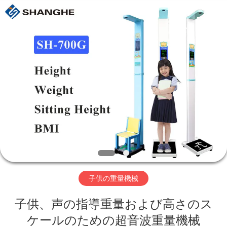
supplier.
Copyright
©
2019
-
2026
Zhengzhou
shanghe
家
electronic
technology
co.
LTD.
へ
All
Rights
Reserved.
製
品
ビ
子供の重量機械
デ
子供、声の指導重量および高さのス
オ
ケールのための超音波重量機械