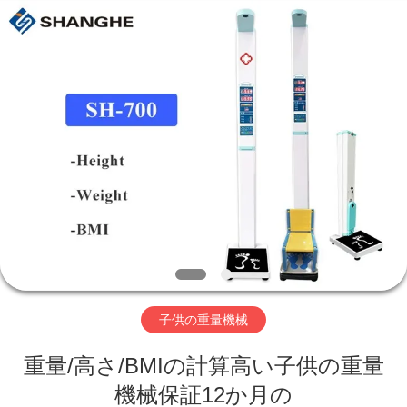
supplier.
Copyright
©
2019
-
2026
Zhengzhou
shanghe
家
electronic
technology
co.
LTD.
へ
All
Rights
Reserved.
製
品
ビ
子供の重量機械
デ
重量/高さ/BMIの計算高い子供の重量
オ
機械保証12か月の