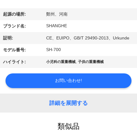
VR
起源の場所:
鄭州、河南
シ
SHANGHE
ブランド名:
ョ
証明:
CE、EUIPO、GB/T 29490-2013、Urkunde
ー
SH-700
モデル番号:
,
ハイライト:
小児科の重量機械
子供の重量機械
わ
た
お問い合わせ!
し
た
詳細を展開する
ち
に
類似品