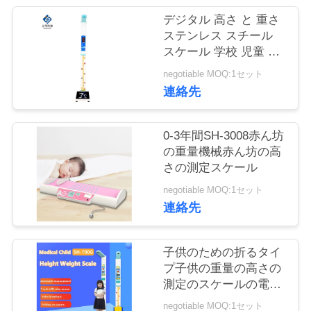
つ
デジタル 高さ と 重さ
い
ステンレス スチール
スケール 学校 児童 向
て
け
negotiable MOQ:1セット
連絡先
工
場
0-3年間SH-3008赤ん坊
の重量機械赤ん坊の高
ツ
さの測定スケール
ア
negotiable MOQ:1セット
連絡先
ー
子供のための折るタイ
品
プ子供の重量の高さの
測定のスケールの電子
質
スケール
negotiable MOQ:1セット