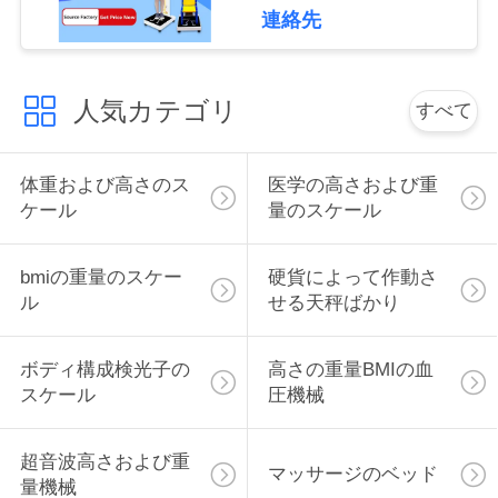
管
連絡先
理
人気カテゴリ
すべて
連
絡
体重および高さのス
医学の高さおよび重
ケール
量のスケール
く
だ
bmiの重量のスケー
硬貨によって作動さ
ル
せる天秤ばかり
さ
い
ボディ構成検光子の
高さの重量BMIの血
スケール
圧機械
引
超音波高さおよび重
マッサージのベッド
金
量機械