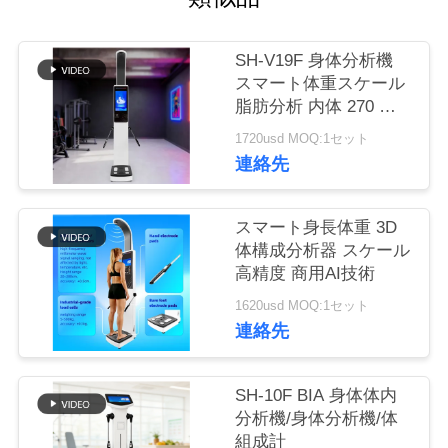
つ
い
SH-V19F 身体分析機
て
スマート体重スケール
脂肪分析 内体 270 体
組成機
1720usd MOQ:1セット
工
連絡先
場
スマート身長体重 3D
ツ
体構成分析器 スケール
ア
高精度 商用AI技術
ー
1620usd MOQ:1セット
連絡先
品
SH-10F BIA 身体体内
分析機/身体分析機/体
質
組成計