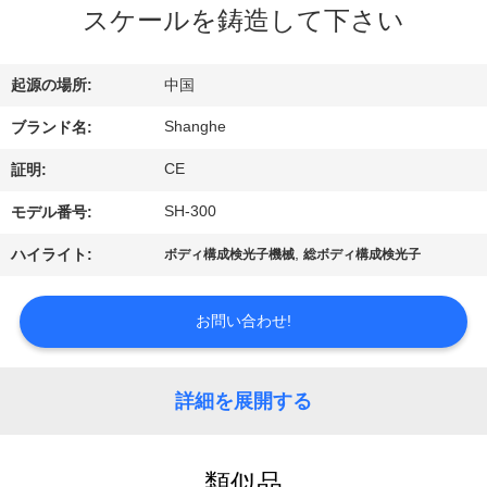
スケールを鋳造して下さい
VR
シ
起源の場所:
中国
ョ
Shanghe
ブランド名:
ー
CE
証明:
SH-300
モデル番号:
わ
,
ハイライト:
ボディ構成検光子機械
総ボディ構成検光子
た
し
お問い合わせ!
た
ち
詳細を展開する
に
類似品