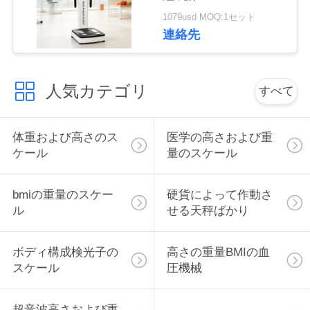
管
1079usd MOQ:1セット
連絡先
理
連
人気カテゴリ
すべて
絡
体重および高さのス
医学の高さおよび重
く
ケール
量のスケール
だ
さ
bmiの重量のスケー
硬貨によって作動さ
ル
せる天秤ばかり
い
ボディ構成検光子の
高さの重量BMIの血
スケール
圧機械
引
金
超音波高さおよび重