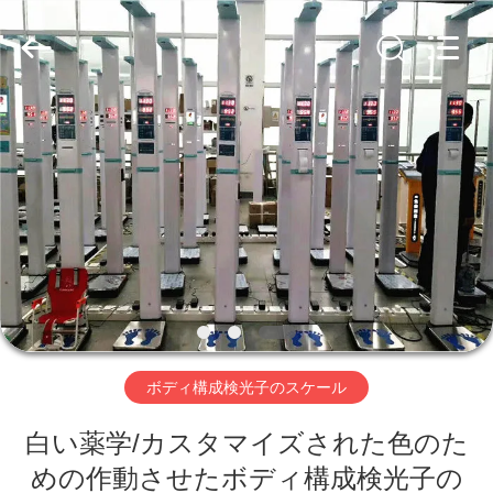
supplier.
Copyright
©
2019
-
2026
Zhengzhou
shanghe
家
electronic
technology
co.
LTD.
へ
All
Rights
Reserved.
製
品
ビ
ボディ構成検光子のスケール
デ
白い薬学/カスタマイズされた色のた
オ
めの作動させたボディ構成検光子の