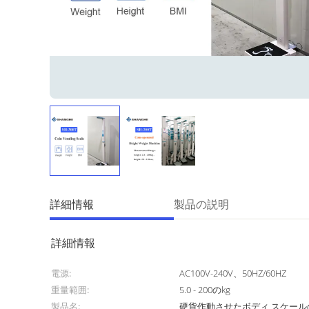
詳細情報
製品の説明
詳細情報
電源:
AC100V-240V、50HZ/60HZ
重量範囲:
5.0 - 200のkg
製品名:
硬貨作動させたボディ スケー