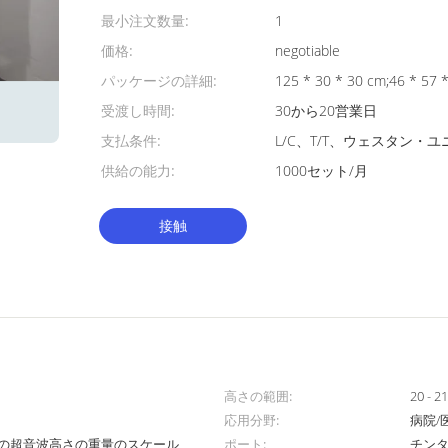
最小注文数量:
1
価格:
negotiable
パッケージの詳細:
125 * 30 * 30 cm;46 * 57 
受渡し時間:
30から20営業日
支払条件:
L/C、T/T、ウェスタン・ユニ
供給の能力:
1000セット/月
接触
高さの範囲:
20 - 2
応用分野:
病院/
ルの超音波高さの重量のスケール
ポート:
チン