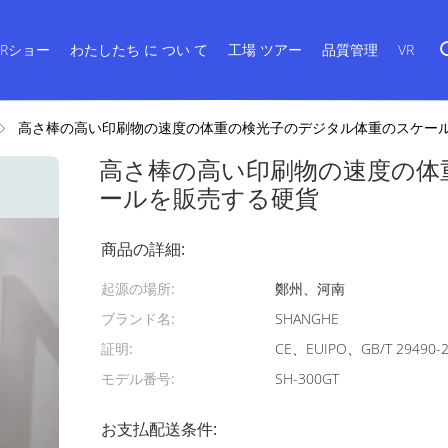
VRショー
わたしたち に つい て
工場 ツアー
品質管理
VR
高さ棒の高い印刷物の速度の体重の検光子のデジタル体重のスケー
高さ棒の高い印刷物の速度の体
ールを販売する硬貨
商品の詳細:
起源の場所:
鄭州、河南
ブランド名:
SHANGHE
証明:
CE、EUIPO、GB/T 29490-
モデル番号:
SH-300GT
お支払配送条件: