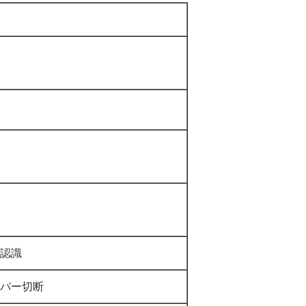
認識
パー切断