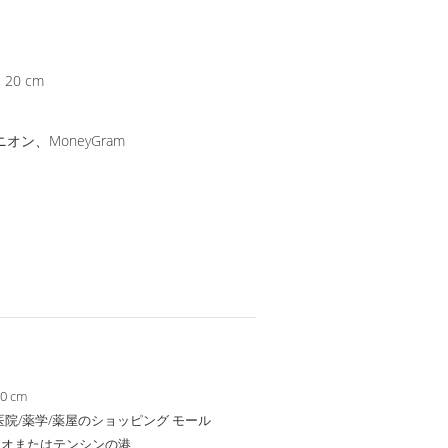
* 20 cm
オン、MoneyGram
10 cm
医院/薬学/薬屋のショッピング モール
タオまたはテンシンの港