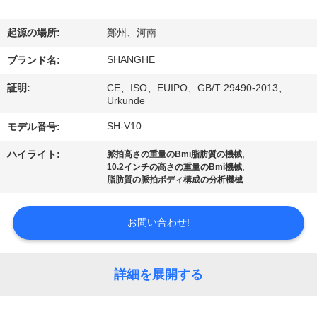
VR
起源の場所:
鄭州、河南
シ
SHANGHE
ブランド名:
ョ
証明:
CE、ISO、EUIPO、GB/T 29490-2013、
ー
Urkunde
SH-V10
モデル番号:
わ
,
ハイライト:
脈拍高さの重量のBmi脂肪質の機械
,
10.2インチの高さの重量のBmi機械
た
脂肪質の脈拍ボディ構成の分析機械
し
お問い合わせ!
た
ち
詳細を展開する
に