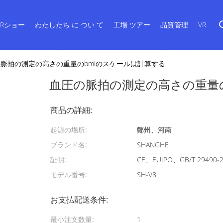
VRショー
わたしたち に つい て
工場 ツアー
品質管理
VR
脈拍の測定の高さの重量のbmiのスケールは計算する
血圧の脈拍の測定の高さの重量
商品の詳細:
起源の場所:
鄭州、河南
ブランド名:
SHANGHE
証明:
CE、EUIPO、GB/T 29490-
モデル番号:
SH-V8
お支払配送条件:
最小注文数量:
1