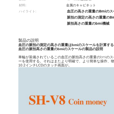
材料:
金属のキャビネット
血圧の高さの重量のBmiのス
ハイライト:
脈拍の測定の高さの重量のB
脈拍高さの重量のbmi機械
製品の説明
血圧の脈拍の測定の高さの重量はbmiのスケールを計算する
の製品の説明
血圧の脈拍
高さの重量のbmiのスケール
車輪
重量のbmiの
が装備されている
この
血圧の脈拍高さの
ーを使用する。
それはまたより明確で、より簡単な操作、
10.2インチLCDのタッチ画面が。