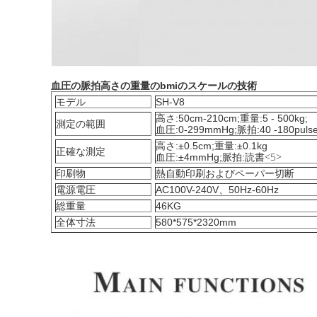
血圧の
脈拍高さの重量のbmiのスケール
の技術
モデル
SH-V8
高さ:50cm-210cm;重量:5 - 500kg;
測定の範囲
血圧:0-299mmHg;脈拍:40 -180pulse
高さ:±0.5cm;重量:±0.1kg
正確な測定
<5>
血圧:±4mmHg;脈拍:読書
印刷物
熱自動印刷およびペーパー切断
電源電圧
AC100V-240V、50Hz-60Hz
総重量
46KG
全体寸法
580*575*2320mm