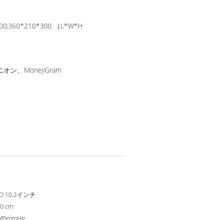
200;360*210*300 （L*W*H
オン、MoneyGram
HD 10.2インチ
10 cm
99のmmHg