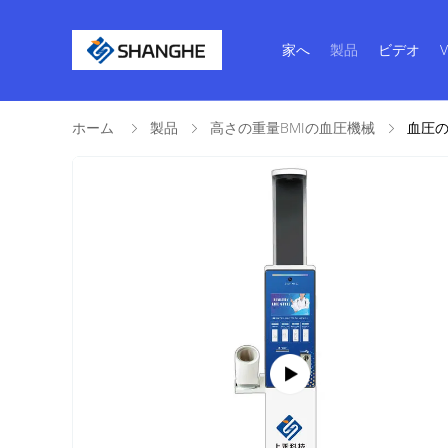
家へ
製品
ビデオ
ホーム
製品
高さの重量BMIの血圧機械
血圧の