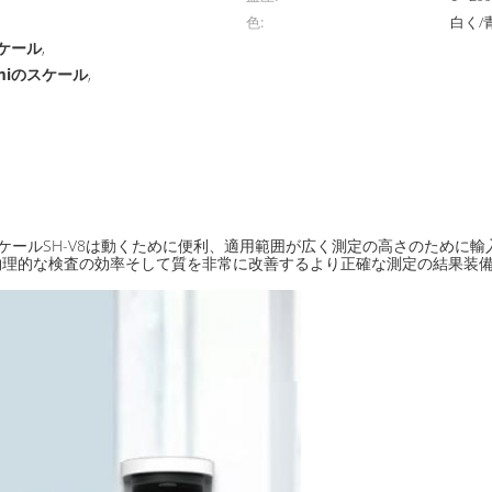
色:
白く/
ケール
,
miのスケール
,
スケールSH-V8は動くために便利、適用範囲が広く測定の高さのため
物理的な検査の効率そして質を非常に改善するより正確な測定の結果装