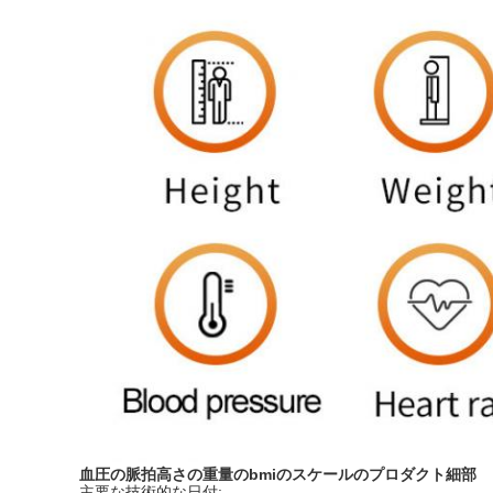
血圧の脈拍
高さの重量のbmiのスケール
のプロダクト細部
主要な技術的な日付: