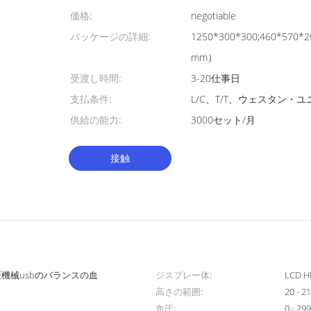
価格:
negotiable
パッケージの詳細:
1250*300*300;460*570*
mm）
受渡し時間:
3-20仕事日
支払条件:
L/C、T/T、ウェスタン・ユニ
供給の能力:
3000セット/月
接触
血圧機械usbのバランスの血
ジスプレー体:
LCD 
高さの範囲:
20 - 2
血圧:
0 - 2