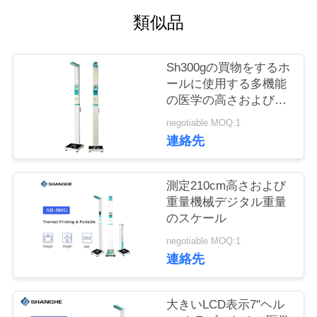
つ
類似品
い
て
Sh300gの買物をするホ
ールに使用する多機能
の医学の高さおよび重
工
量のスケールAC100V
negotiable MOQ:1
場
連絡先
ツ
測定210cm高さおよび
ア
重量機械デジタル重量
ー
のスケール
negotiable MOQ:1
連絡先
品
質
大きいLCD表示7"ヘル