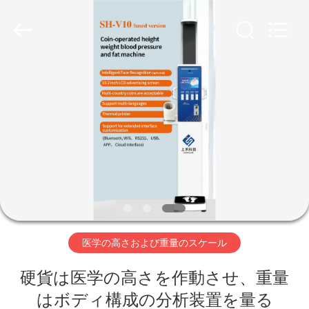
supplier.
Copyright
©
2019
-
2026
Zhengzhou
shanghe
家
electronic
technology
co.
LTD.
へ
All
Rights
Reserved.
製
品
ビ
医学の高さおよび重量のスケール
デ
硬貨は医学の高さを作動させ、重量
オ
はボディ構成の分析装置を量る