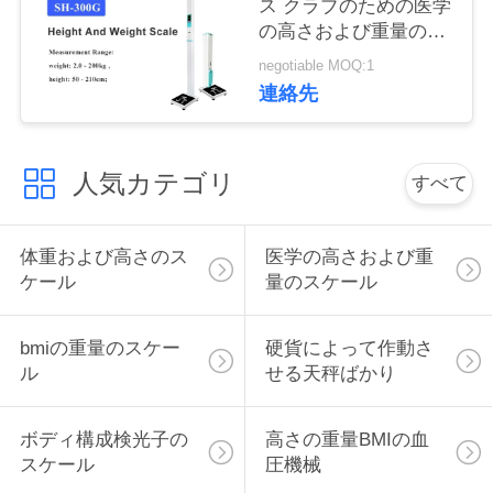
ス クラブのための医学
管
の高さおよび重量のス
理
ケール
negotiable MOQ:1
連絡先
連
絡
人気カテゴリ
すべて
く
体重および高さのス
医学の高さおよび重
だ
ケール
量のスケール
さ
bmiの重量のスケー
硬貨によって作動さ
い
ル
せる天秤ばかり
引
ボディ構成検光子の
高さの重量BMIの血
スケール
圧機械
金