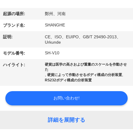
VR
起源の場所:
鄭州、河南
シ
SHANGHE
ブランド名:
ョ
証明:
CE、ISO、EUIPO、GB/T 29490-2013、
ー
Urkunde
SH-V10
モデル番号:
わ
ハイライト:
硬貨は医学の高さおよび重量のスケールを作動させ
た
た
,
,
硬貨によって作動させるボディ構成の分析装置
RS232ボディ構成の分析装置
し
た
お問い合わせ!
ち
詳細を展開する
に