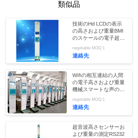
つ
類似品
い
技術のHd LCDの表示
て
の高さおよび重量BMI
のスケールの電子超音
波
工
negotiable MOQ:1
連絡先
場
ツ
Wifiの相互連結の人間
の電子高さおよび重量
ア
機械スマートな声の放
ー
送
negotiable MOQ:1
連絡先
品
超音波高さセンサーお
質
よび重量の測定RS232