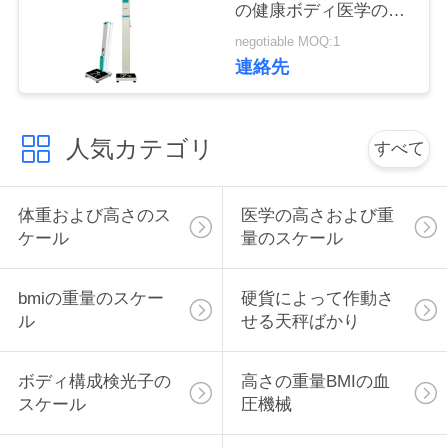
の健康ボディ医学のス
管
ケール
negotiable MOQ:1
理
連絡先
連
人気カテゴリ
すべて
絡
く
体重および高さのス
医学の高さおよび重
ケール
量のスケール
だ
さ
bmiの重量のスケー
硬貨によって作動さ
い
ル
せる天秤ばかり
ボディ構成検光子の
高さの重量BMIの血
引
スケール
圧機械
金