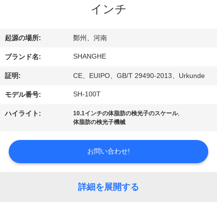
インチ
VR
シ
起源の場所:
鄭州、河南
ョ
SHANGHE
ブランド名:
ー
証明:
CE、EUIPO、GB/T 29490-2013、Urkunde
SH-100T
モデル番号:
わ
,
ハイライト:
10.1インチの体脂肪の検光子のスケール
た
体脂肪の検光子機械
し
お問い合わせ!
た
ち
詳細を展開する
に