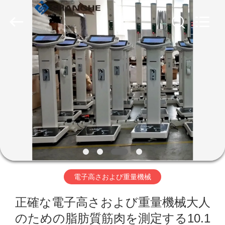
supplier.
Copyright
©
2019
-
2026
Zhengzhou
shanghe
家
electronic
technology
co.
LTD.
へ
All
Rights
Reserved.
製
品
ビ
電子高さおよび重量機械
デ
正確な電子高さおよび重量機械大人
オ
のための脂肪質筋肉を測定する10.1