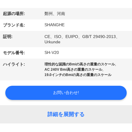
VR
起源の場所:
鄭州、河南
シ
SHANGHE
ブランド名:
ョ
証明:
CE、ISO、EUIPO、GB/T 29490-2013、
ー
Urkunde
SH-V20
モデル番号:
わ
,
ハイライト:
理性的な認識のBmiの高さの重量のスケール
,
AC 240V Bmi高さの重量のスケール
た
19.0インチのBmiの高さの重量のスケール
し
お問い合わせ!
た
ち
詳細を展開する
に