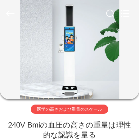
supplier.
Copyright
©
2019
-
2026
Zhengzhou
shanghe
家
electronic
technology
co.
LTD.
へ
All
Rights
Reserved.
製
品
ビ
医学の高さおよび重量のスケール
デ
240V Bmiの血圧の高さの重量は理性
オ
的な認識を量る