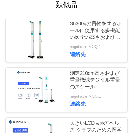
つ
類似品
い
て
Sh300gの買物をするホ
ールに使用する多機能
の医学の高さおよび重
工
量のスケールAC100V
negotiable MOQ:1
連絡先
場
ツ
測定210cm高さおよび
ア
重量機械デジタル重量
のスケール
ー
negotiable MOQ:1
連絡先
品
大きいLCD表示7"ヘル
質
ス クラブのための医学