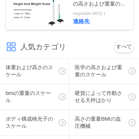
管
の高さおよび重量のス
ケール
negotiable MOQ:1
理
連絡先
連
人気カテゴリ
すべて
絡
く
体重および高さのス
医学の高さおよび重
だ
ケール
量のスケール
さ
bmiの重量のスケー
硬貨によって作動さ
い
ル
せる天秤ばかり
ボディ構成検光子の
高さの重量BMIの血
引
スケール
圧機械
金