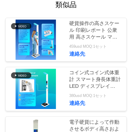
つ
類似品
い
て
硬貨操作の高さスケー
ル 印刷レポート 公衆
用 高さスケール マシ
工
ン LCD カラー 超音波
459usd MOQ:1セット
高さ 重量測定 マシン
連絡先
場
ツ
コイン式コイン式体重
ア
計 スマート身長体重計
LED ディスプレイ
ー
OEM カスタマイズ可
380usd MOQ:1セット
能な医療スケール
連絡先
品
電子硬貨によって作動
質
させるボディ高さおよ