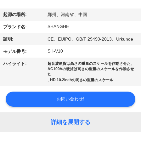
VR
起源の場所:
鄭州、河南省、中国
シ
SHANGHE
ブランド名:
ョ
証明:
CE、EUIPO、GB/T 29490-2013、Urkunde
ー
SH-V10
モデル番号:
,
ハイライト:
超音波硬貨は高さの重量のスケールを作動させた
わ
AC100Vの硬貨は高さの重量のスケールを作動させ
た
た
,
HD 10.2inchの高さの重量のスケール
し
お問い合わせ!
た
ち
詳細を展開する
に