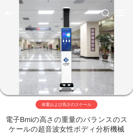
supplier.
Copyright
©
2019
-
2026
Zhengzhou
shanghe
家
electronic
technology
co.
LTD.
へ
All
Rights
Reserved.
製
品
ビ
体重および高さのスケール
デ
電子Bmiの高さの重量のバランスのス
オ
ケールの超音波女性ボディ分析機械