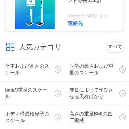
ント身長体重計
管
理
Negotation MOQ:1セット
連絡先
連
人気カテゴリ
絡
すべて
く
体重および高さのス
医学の高さおよび重
だ
ケール
量のスケール
さ
bmiの重量のスケー
硬貨によって作動さ
い
ル
せる天秤ばかり
引
ボディ構成検光子の
高さの重量BMIの血
スケール
圧機械
金