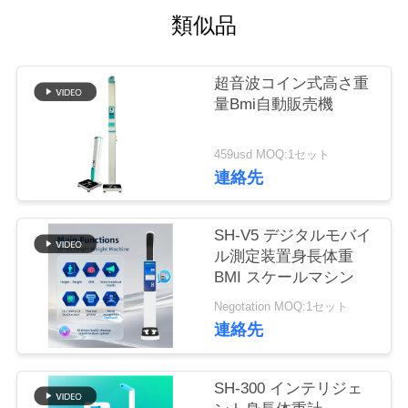
つ
類似品
い
て
超音波コイン式高さ重
量Bmi自動販売機
工
459usd MOQ:1セット
場
連絡先
ツ
SH-V5 デジタルモバイ
ア
ル測定装置身長体重
BMI スケールマシン
ー
Negotation MOQ:1セット
連絡先
品
質
SH-300 インテリジェ