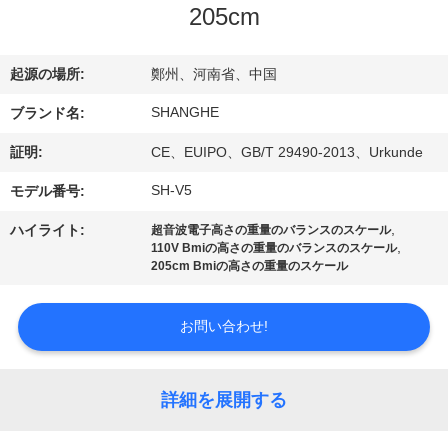
205cm
VR
シ
起源の場所:
鄭州、河南省、中国
ョ
SHANGHE
ブランド名:
ー
証明:
CE、EUIPO、GB/T 29490-2013、Urkunde
SH-V5
モデル番号:
わ
,
ハイライト:
超音波電子高さの重量のバランスのスケール
た
,
110V Bmiの高さの重量のバランスのスケール
205cm Bmiの高さの重量のスケール
し
た
お問い合わせ!
ち
詳細を展開する
に